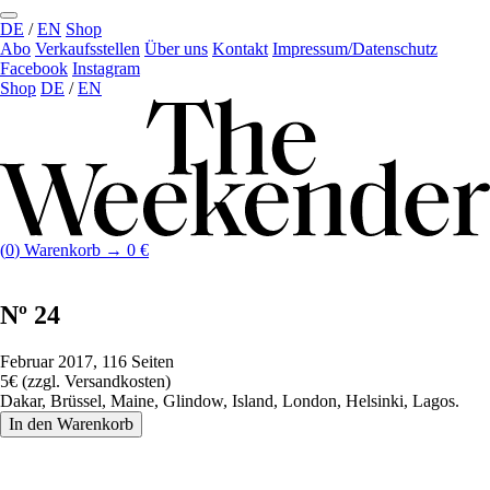
DE
/
EN
Shop
Abo
Verkaufs­stellen
Über uns
Kontakt
Impressum/Datenschutz
Facebook
Instagram
Shop
DE
/
EN
(
0
)
Warenkorb →
0
€
Nº 24
Februar 2017, 116 Seiten
5€ (zzgl. Versandkosten)
Dakar, Brüssel, Maine, Glindow, Island, London, Helsinki, Lagos.
In den Warenkorb