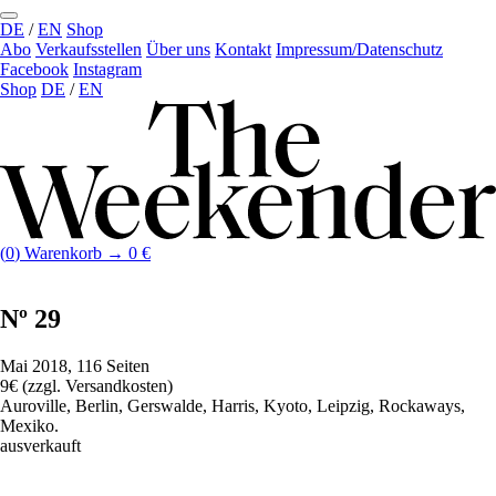
DE
/
EN
Shop
Abo
Verkaufs­stellen
Über uns
Kontakt
Impressum/Datenschutz
Facebook
Instagram
Shop
DE
/
EN
(
0
)
Warenkorb →
0
€
Nº 29
Mai 2018, 116 Seiten
9€ (zzgl. Versandkosten)
Auroville, Berlin, Gerswalde, Harris, Kyoto, Leipzig, Rockaways,
Mexiko.
ausverkauft